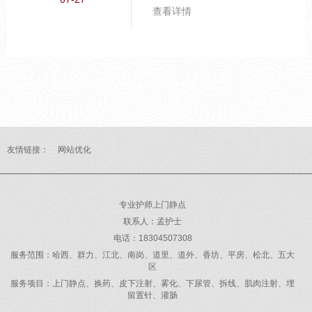
的考验，尤其是中老年人群
查看详情
需格外关注。气温波动的应
对策略。 高温天人体为散热
会大量出汗，导致血液黏稠
度增加。建议每日饮水1500-
2000ml，少量多次，避免一
次性大量饮水增加心脏负
担。出汗较多时可适量补充
含电解质的饮品。从高温室
友情链接：
网站优化
外...
专业护师上门静点
联系人：孟护士
电话：18304507308
服务范围：哈西、群力、江北、南岗、道里、道外、香坊、平房、松北、五大
区
服务项目：上门静点、换药、皮下注射、雾化、下尿管、拆线、肌肉注射、埋
留置针、灌肠