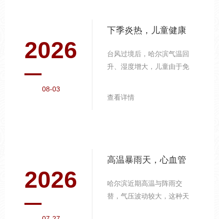
下季炎热，儿童健康
2026
的重点防护
台风过境后，哈尔滨气温回
升、湿度增大，儿童由于免
疫系统尚未发育完善，更容
08-03
易受到环境变化的影响，需
查看详情
要家长重点关注。手足口病
的预防要点。 夏季是手足口
病高发期，病毒通过接触传
播。教育孩子养成勤洗手的
习惯，尤其在饭前便后、外
高温暴雨天，心血管
出归来后。洗手应使用流动
2026
健康的日常守护
水和肥皂，按照"七步洗手
哈尔滨近期高温与阵雨交
法"揉搓至少2...
替，气压波动较大，这种天
气模式对心血管系统是不小
07-27