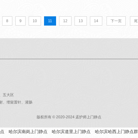
8
9
10
11
12
13
14
下一页
尾
、五大区
射、埋留置针、灌肠
版权所有 © 2020-2024 孟护师上门静点
点
哈尔滨南岗上门静点
哈尔滨道里上门静点
哈尔滨哈西上门静点群