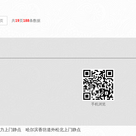
页
共
19
页
188
条数据
手机浏览
力上门静点
哈尔滨香坊道外松北上门静点