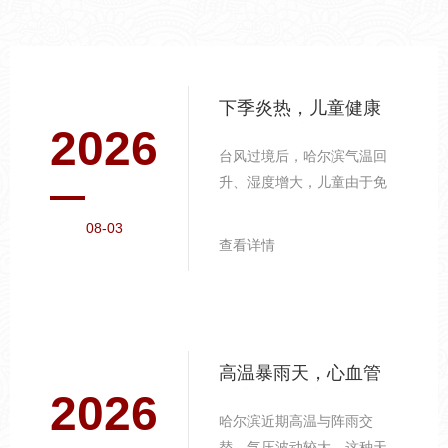
下季炎热，儿童健康
2026
的重点防护
台风过境后，哈尔滨气温回
升、湿度增大，儿童由于免
疫系统尚未发育完善，更容
08-03
易受到环境变化的影响，需
查看详情
要家长重点关注。手足口病
的预防要点。 夏季是手足口
病高发期，病毒通过接触传
播。教育孩子养成勤洗手的
习惯，尤其在饭前便后、外
高温暴雨天，心血管
出归来后。洗手应使用流动
2026
健康的日常守护
水和肥皂，按照"七步洗手
哈尔滨近期高温与阵雨交
法"揉搓至少2...
替，气压波动较大，这种天