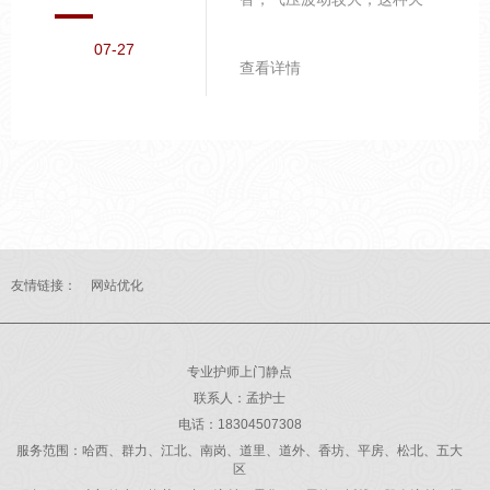
气模式对心血管系统是不小
07-27
的考验，尤其是中老年人群
查看详情
需格外关注。气温波动的应
对策略。 高温天人体为散热
会大量出汗，导致血液黏稠
度增加。建议每日饮水1500-
2000ml，少量多次，避免一
次性大量饮水增加心脏负
担。出汗较多时可适量补充
含电解质的饮品。从高温室
友情链接：
网站优化
外...
专业护师上门静点
联系人：孟护士
电话：18304507308
服务范围：哈西、群力、江北、南岗、道里、道外、香坊、平房、松北、五大
区