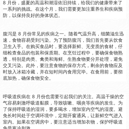
8 月份，盛夏的高温和潮湿依旧持续，给我们的健康带来了
一系列的挑战。在这个月，我们需要更加注重养生和疾病预
防，以保持良好的身体状态。
腹泻是 8 月份常见的疾病之一。随着气温升高，细菌滋生迅
速，食物容易受到污染。为了预防腹泻，我们首先要从饮食
卫生入手。在购买食品时，要选择新鲜、无变质的食材，仔
细检查食品的包装和保质期。在烹饪过程中，要确保食物熟
透，特别是肉类、禽类和海鲜。生熟食物要分开处理，避免
交叉污染。此外，要注意食物的保存方式，剩余的食物应及
时放入冰箱冷藏，并在短时间内食用完毕。在食用前，要彻
底加热，确保食物安全。
呼吸道疾病在 8 月份也需要引起我们的关注。高温干燥的空
气容易刺激呼吸道黏膜，导致咳嗽、咽炎等疾病的发生。为
了保持呼吸道的湿润，要多喝水，增加室内空气的湿度。避
免长时间处于空调环境中，定期开窗通风，让新鲜空气进入
室内。如果在空调房中，要注意适当增加衣物，保护呼吸道
免受寒冷刺激。