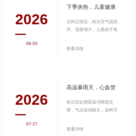
下季炎热，儿童健康
2026
的重点防护
台风过境后，哈尔滨气温回
升、湿度增大，儿童由于免
疫系统尚未发育完善，更容
08-03
易受到环境变化的影响，需
查看详情
要家长重点关注。手足口病
的预防要点。 夏季是手足口
病高发期，病毒通过接触传
播。教育孩子养成勤洗手的
习惯，尤其在饭前便后、外
高温暴雨天，心血管
出归来后。洗手应使用流动
2026
健康的日常守护
水和肥皂，按照"七步洗手
哈尔滨近期高温与阵雨交
法"揉搓至少2...
替，气压波动较大，这种天
气模式对心血管系统是不小
07-27
的考验，尤其是中老年人群
查看详情
需格外关注。气温波动的应