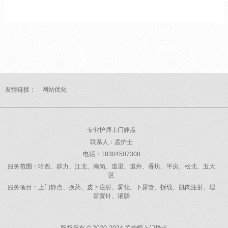
对策略。 高温天人体为散热
会大量出汗，导致血液黏稠
度增加。建议每日饮水1500-
2000ml，少量多次，避免一
次性大量饮水增加心脏负
担。出汗较多时可适量补充
含电解质的饮品。从高温室
友情链接：
网站优化
外...
专业护师上门静点
联系人：孟护士
电话：18304507308
服务范围：哈西、群力、江北、南岗、道里、道外、香坊、平房、松北、五大
区
服务项目：上门静点、换药、皮下注射、雾化、下尿管、拆线、肌肉注射、埋
留置针、灌肠
版权所有 © 2020-2024 孟护师上门静点