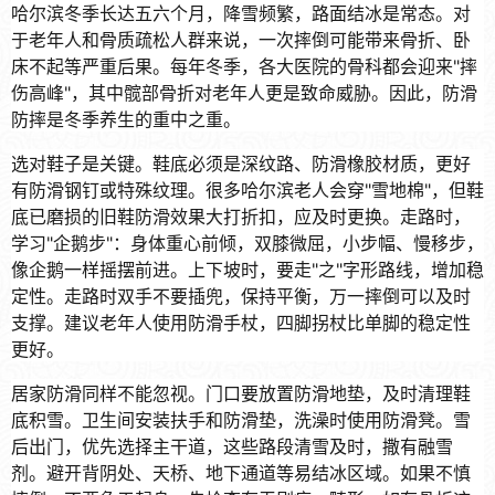
哈尔滨冬季长达五六个月，降雪频繁，路面结冰是常态。对
于老年人和骨质疏松人群来说，一次摔倒可能带来骨折、卧
床不起等严重后果。每年冬季，各大医院的骨科都会迎来"摔
伤高峰"，其中髋部骨折对老年人更是致命威胁。因此，防滑
防摔是冬季养生的重中之重。
选对鞋子是关键。鞋底必须是深纹路、防滑橡胶材质，更好
有防滑钢钉或特殊纹理。很多哈尔滨老人会穿"雪地棉"，但鞋
底已磨损的旧鞋防滑效果大打折扣，应及时更换。走路时，
学习"企鹅步"：身体重心前倾，双膝微屈，小步幅、慢移步，
像企鹅一样摇摆前进。上下坡时，要走"之"字形路线，增加稳
定性。走路时双手不要插兜，保持平衡，万一摔倒可以及时
支撑。建议老年人使用防滑手杖，四脚拐杖比单脚的稳定性
更好。
居家防滑同样不能忽视。门口要放置防滑地垫，及时清理鞋
底积雪。卫生间安装扶手和防滑垫，洗澡时使用防滑凳。雪
后出门，优先选择主干道，这些路段清雪及时，撒有融雪
剂。避开背阴处、天桥、地下通道等易结冰区域。如果不慎