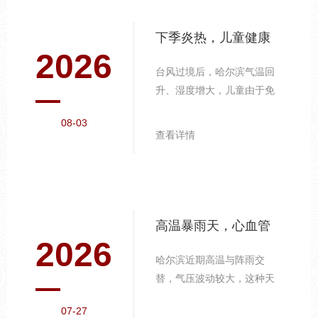
下季炎热，儿童健康
2026
的重点防护
台风过境后，哈尔滨气温回
升、湿度增大，儿童由于免
疫系统尚未发育完善，更容
08-03
易受到环境变化的影响，需
查看详情
要家长重点关注。手足口病
的预防要点。 夏季是手足口
病高发期，病毒通过接触传
播。教育孩子养成勤洗手的
习惯，尤其在饭前便后、外
高温暴雨天，心血管
出归来后。洗手应使用流动
2026
健康的日常守护
水和肥皂，按照"七步洗手
哈尔滨近期高温与阵雨交
法"揉搓至少2...
替，气压波动较大，这种天
气模式对心血管系统是不小
07-27
的考验，尤其是中老年人群