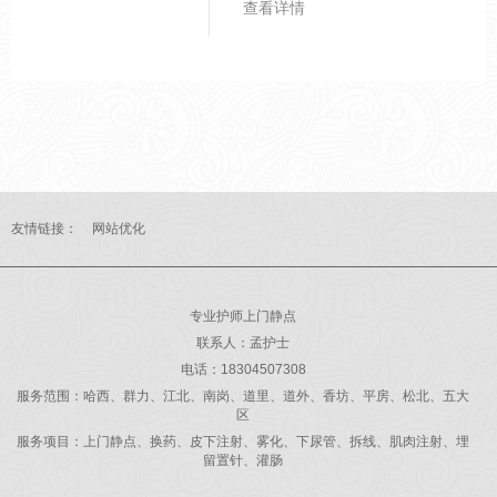
查看详情
需格外关注。气温波动的应
对策略。 高温天人体为散热
会大量出汗，导致血液黏稠
度增加。建议每日饮水1500-
2000ml，少量多次，避免一
次性大量饮水增加心脏负
担。出汗较多时可适量补充
含电解质的饮品。从高温室
友情链接：
网站优化
外...
专业护师上门静点
联系人：孟护士
电话：18304507308
服务范围：哈西、群力、江北、南岗、道里、道外、香坊、平房、松北、五大
区
服务项目：上门静点、换药、皮下注射、雾化、下尿管、拆线、肌肉注射、埋
留置针、灌肠