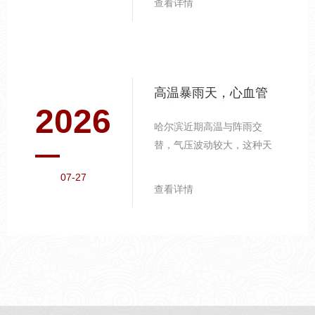
查看详情
要家长重点关注。手足口病
的预防要点。 夏季是手足口
病高发期，病毒通过接触传
播。教育孩子养成勤洗手的
习惯，尤其在饭前便后、外
高温暴雨天，心血管
出归来后。洗手应使用流动
2026
健康的日常守护
水和肥皂，按照"七步洗手
哈尔滨近期高温与阵雨交
法"揉搓至少2...
替，气压波动较大，这种天
气模式对心血管系统是不小
07-27
的考验，尤其是中老年人群
查看详情
需格外关注。气温波动的应
对策略。 高温天人体为散热
会大量出汗，导致血液黏稠
度增加。建议每日饮水1500-
2000ml，少量多次，避免一
次性大量饮水增加心脏负
担。出汗较多时可适量补充